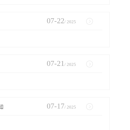
07-22
/ 2025
07-21
/ 2025
07-17
知
/ 2025