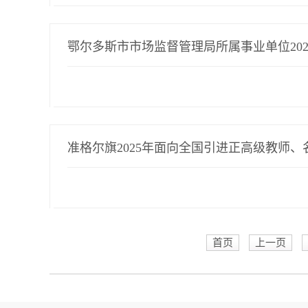
鄂尔多斯市市场监督管理局所属事业单位20
准格尔旗2025年面向全国引进正高级教师、
首页
上一页