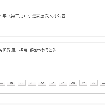
25年（第二批）引进高层次人才公告
名优教师、招募“银龄”教师公告
...
19
20
21
22
23
24
25
26
27
...