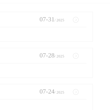
07-31
/ 2025
07-28
/ 2025
07-24
/ 2025