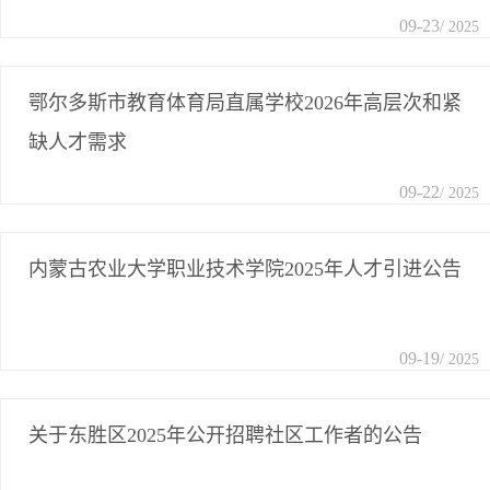
09-23
/ 2025
鄂尔多斯市教育体育局直属学校2026年高层次和紧
缺人才需求
09-22
/ 2025
内蒙古农业大学职业技术学院2025年人才引进公告
09-19
/ 2025
关于东胜区2025年公开招聘社区工作者的公告