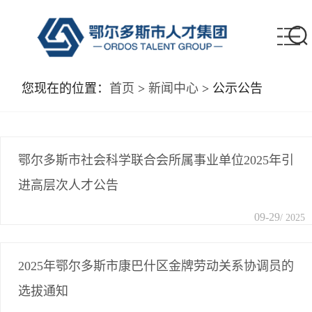
您现在的位置：
首页
>
新闻中心
> 公示公告
鄂尔多斯市社会科学联合会所属事业单位2025年引
进高层次人才公告
09-29
/ 2025
2025年鄂尔多斯市康巴什区金牌劳动关系协调员的
选拔通知