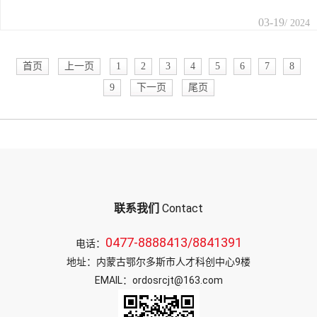
03-19
/ 2024
首页
上一页
1
2
3
4
5
6
7
8
9
下一页
尾页
联系我们
Contact
0477-8888413/8841391
电话：
地址：内蒙古鄂尔多斯市人才科创中心9楼
EMAIL：ordosrcjt@163.com