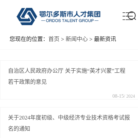
您现在的位置：
首页
>
新闻中心
> 最新资讯
自治区人民政府办公厅 关于实施“英才兴蒙”工程
若干政策的意见
08-15
/ 2024
关于2024年度初级、中级经济专业技术资格考试报
名的通知