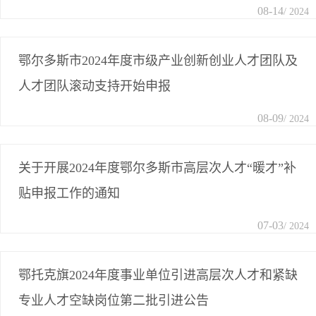
08-14
/ 2024
鄂尔多斯市2024年度市级产业创新创业人才团队及
人才团队滚动支持开始申报
08-09
/ 2024
关于开展2024年度鄂尔多斯市高层次人才“暖才”补
贴申报工作的通知
07-03
/ 2024
鄂托克旗2024年度事业单位引进高层次人才和紧缺
专业人才空缺岗位第二批引进公告